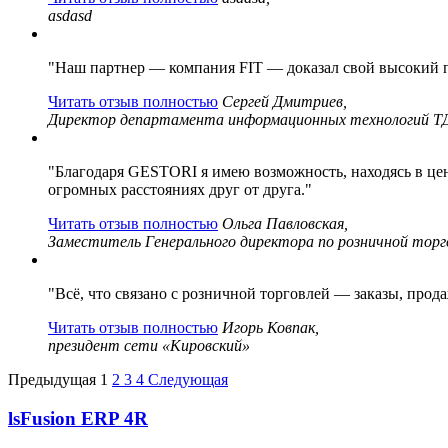
asdasd
"Наш партнер — компания FIT — доказал свой высокий пр
Читать отзыв полностью
Сергей Дмитриев,
Директор департамента информационных технологий ТД
"Благодаря GESTORI я имею возможность, находясь в це
огромных расстояниях друг от друга."
Читать отзыв полностью
Ольга Павловская,
Заместитель Генерального директора по розничной то
"Всё, что связано с розничной торговлей — заказы, про
Читать отзыв полностью
Игорь Ковпак,
президент сети «Кировский»
Предыдущая
1
2
3
4
Следующая
lsFusion ERP 4R