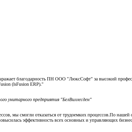
ыражает благодарность ПН ООО "ЛюксСофт" за высокий професс
sion (lsFusion ERP)."
ого унитарного предприятия "БелВиллесден"
ессов, мы смогли отказаться от трудоемких процессов.По нашей
 повысилась эффективность всех основных и управляющих бизне