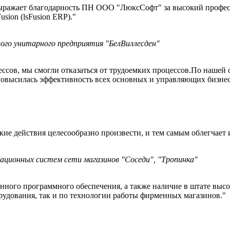
ыражает благодарность ПН ООО "ЛюксСофт" за высокий професс
sion (lsFusion ERP)."
ого унитарного предприятия "БелВиллесден"
ессов, мы смогли отказаться от трудоемких процессов.По нашей
 повысилась эффективность всех основных и управляющих бизне
ие действия целесообразно произвести, и тем самым облегчает и
ационных систем сети магазинов "Соседи", "Тропинка"
енного программного обеспечения, а также наличие в штате в
рудования, так и по технологии работы фирменных магазинов."