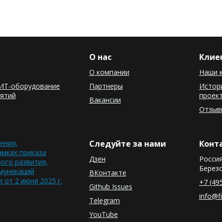
О нас
Клие
О компании
Наши 
ИТ-оборудование
Партнеры
Истори
иятий
проек
Вакансии
Отзыв
ения,
Следуйте за нами
Конт
амках приказа
Дзен
Россия
ого развития,
Березо
муникаций
ВКонтакте
 от 2 июня 2025 г.
+7 (49
Github Issues
info@fi
Telegram
YouTube