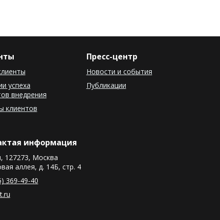
нты
Пресс-центр
клиенты
Новости и события
и успеха
Публикации
тов внедрения
ы клиентов
актая информация
, 127273, Москва
вая аллея, д. 14Б, стр. 4
5) 369-49-40
t.ru