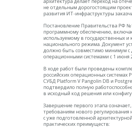
архитектура делает переход на оте
не отдельным дорогостоящим проек
развития ИТ-инфраструктуры заказчи
Постановление Правительства РФ №1
программному обеспечению, включае
используемому в государственных и 
национального режима. Документ ус
должно быть совместимо минимум с
операционными системами с 1 июня 2
В ходе работ были проведены компле
российских операционных системах Р
СУБД Platform V Pangolin DB и Postgre
подтвердило полную работоспособно
в исходный код решения или конфиг
Завершение первого этапа означает,
требованиям нового регулирования 
с уже подготовленной архитектурной 
практических преимуществ: