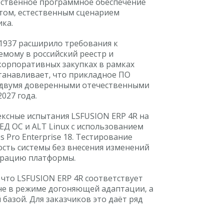
чественное программное обеспечение
том, естественным сценарием
ка.
937 расширило требования к
мому в российский реестр и
корпоративных закупках в рамках
танавливает, что прикладное ПО
 двумя доверенными отечественными
027 года.
ксные испытания LSFUSION ERP 4R на
ЕД ОС и ALT Linux с использованием
s Pro Enterprise 18. Тестирование
сть системы без внесения изменений
урацию платформы.
 что LSFUSION ERP 4R соответствует
не в режиме догоняющей адаптации, а
базой. Для заказчиков это даёт ряд